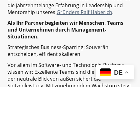
die jahrzehntelange Erfahrung in Leadership und
Mentorship unseres
Gründers Ralf Haberich
.
Als Ihr Partner begleiten wir Menschen, Teams
und Unternehmen durch Management-
Situationen.
Strategisches Business-Sparring: Souverän
entscheiden, effizient skalieren
Vor allem im Software- und Technologie-Business
wissen wir: Exzellente Teams sind die Basis, aber erst
DE
der neutrale Blick von außen sichert die
Spitzenleistung. Mit zunehmendem Wachstum steigt
die Komplexität Ihrer Vertriebskanäle und
Dienstleister-Strukturen.
Hier setzen wir als Ihr
strategischer
Sparringspartner
an.
Wir bieten Ihnen eine unabhängige Instanz auf
Augenhöhe. Unser Ziel für Sie ist es, blinde Flecken